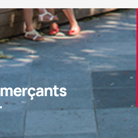
mmerçants
r