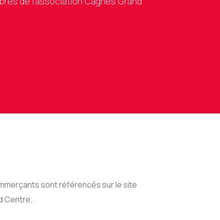
es de l'association Cagnes Grand
mmerçants sont référencés sur le site
 Centre.