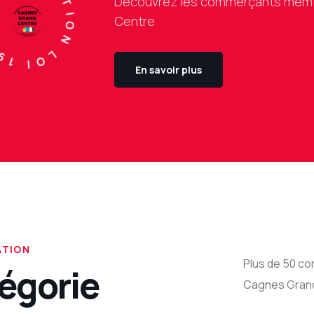
IATION LOI 1901
Découvrez les commerçants membr
Centre
En savoir plus
ATION
Plus de 50 co
égorie
Cagnes Grand