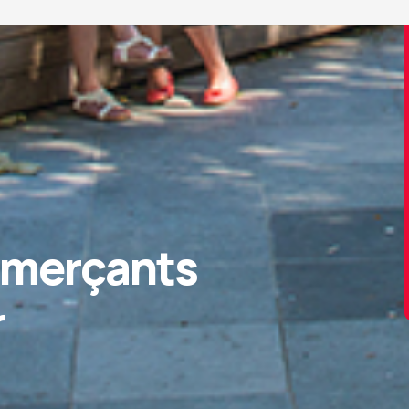
mmerçants
r