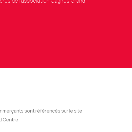
es de l'association Cagnes Grand
mmerçants sont référencés sur le site
 Centre.