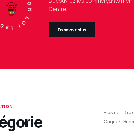
ATION LOI 1901
Découvrez les commerçants membr
Centre
En savoir plus
ATION
Plus de 50 co
égorie
Cagnes Grand